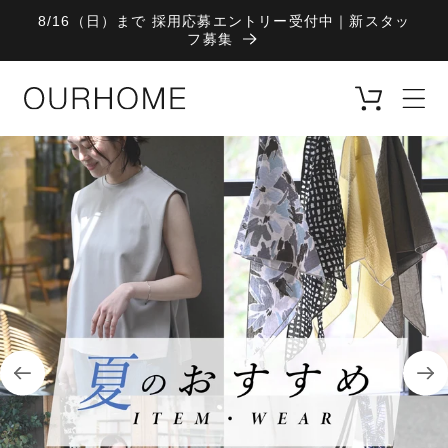
コンテ
8/16（日）まで 採用応募エントリー受付中｜新スタッ
ンツに
フ募集
進む
カ
ー
ト