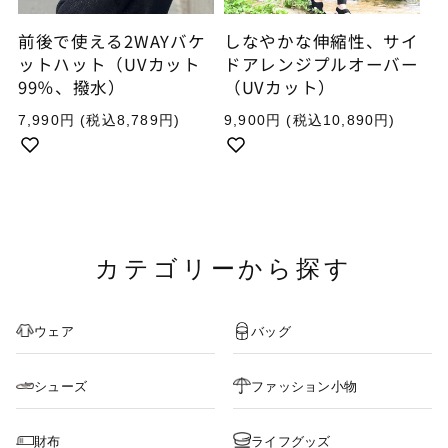
前後で使える2WAYバケ
しなやかな伸縮性、サイ
ットハット（UVカット
ドアレンジプルオーバー
99％、撥水）
（UVカット）
通
通
7,990円
(税込8,789円)
9,900円
(税込10,890円)
常
常
価
価
格
格
カテゴリーから探す
ウェア
バッグ
シューズ
ファッション小物
財布
ライフグッズ