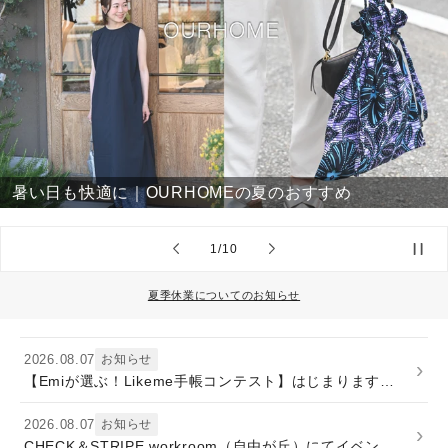
暑い日も快適に｜OURHOMEの夏のおすすめ
の
1
/
10
夏季休業についてのお知らせ
2026.08.07
お知らせ
›
【Emiが選ぶ！Likeme手帳コンテスト】はじまります｜みんなの使いかた募集◎
2026.08.07
お知らせ
›
CHECK＆STRIPE workroom（自由が丘）にてイベント開催決定！9/11(金)-13(日)