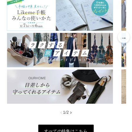
→
‹
›
1
/
2
すべての特集はこちら