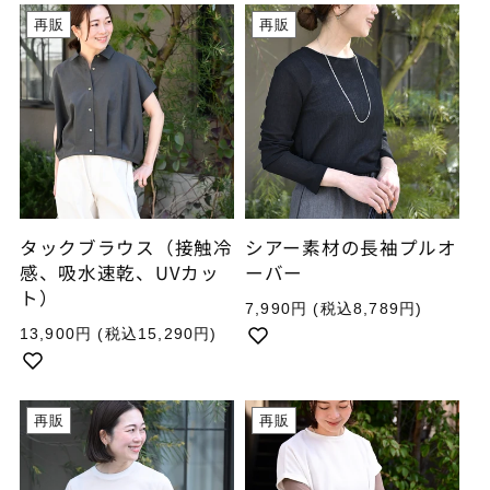
再販
再販
タックブラウス（接触冷
シアー素材の長袖プルオ
感、吸水速乾、UVカッ
ーバー
ト）
通
7,990円
(税込8,789円)
常
通
13,900円
(税込15,290円)
価
常
格
価
格
再販
再販