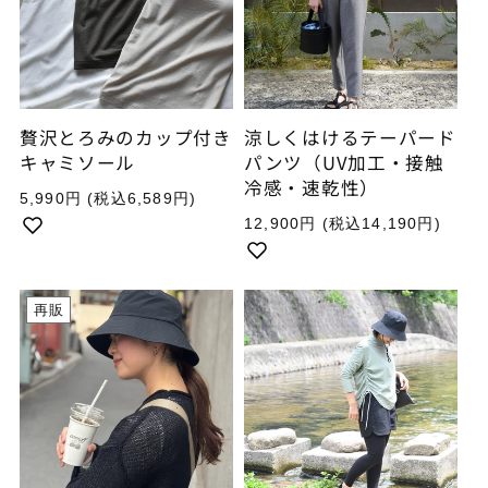
贅沢とろみのカップ付き
涼しくはけるテーパード
キャミソール
パンツ（UV加工・接触
冷感・速乾性）
通
5,990円
(税込6,589円)
常
通
12,900円
(税込14,190円)
価
常
格
価
格
再販