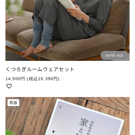
sold out
くつろぎルームウェアセット
通
14,900円
(税込16,390円)
常
価
格
再販