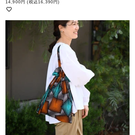
通
14,900円
(税込16,390円)
常
価
格