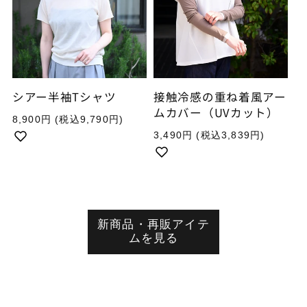
シアー半袖Tシャツ
接触冷感の重ね着風アー
ムカバー（UVカット）
通
8,900円
(税込9,790円)
常
通
3,490円
(税込3,839円)
価
常
格
価
格
新商品・再販アイテ
ムを見る