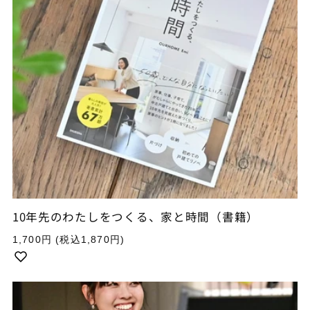
10年先のわたしをつくる、家と時間（書籍）
通
1,700円
(税込1,870円)
常
価
格