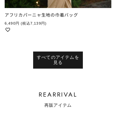
アフリカパーニャ生地の巾着バッグ
通
6,490円
(税込7,139円)
常
価
格
すべてのアイテムを
見る
REARRIVAL
再販アイテム