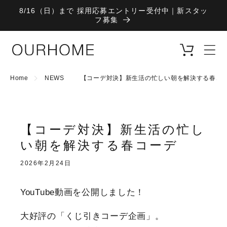
コンテ
8/16（日）まで 採用応募エントリー受付中｜新スタッ
ンツに
フ募集
進む
カ
ー
ト
Home
NEWS
【コーデ対決】新生活の忙しい朝を解決する春コ
【コーデ対決】新生活の忙し
い朝を解決する春コーデ
2026年2月24日
YouTube動画を公開しました！
大好評の「くじ引きコーデ企画」。