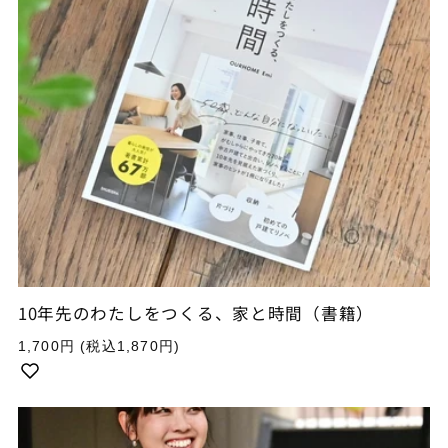
10年先のわたしをつくる、家と時間（書籍）
通
1,700円
(税込1,870円)
常
価
格