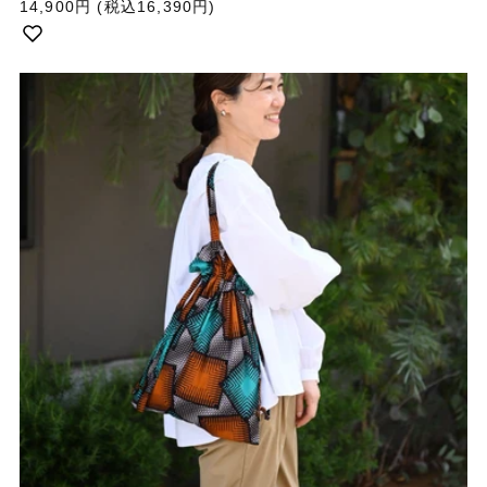
通
14,900円
(税込16,390円)
常
価
格