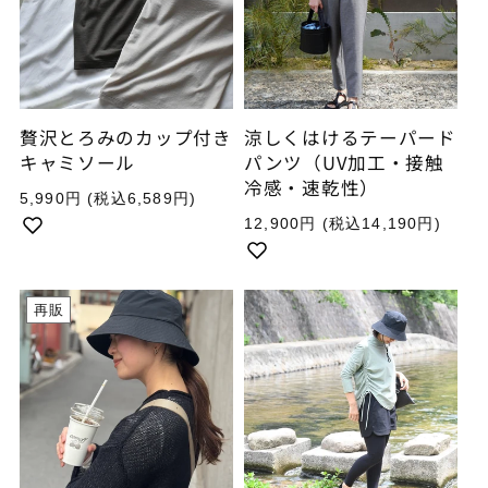
贅沢とろみのカップ付き
涼しくはけるテーパード
キャミソール
パンツ（UV加工・接触
冷感・速乾性）
通
5,990円
(税込6,589円)
常
通
12,900円
(税込14,190円)
価
常
格
価
格
再販