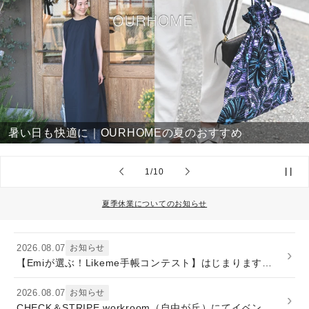
暑い日も快適に｜OURHOMEの夏のおすすめ
の
1
/
10
夏季休業についてのお知らせ
2026.08.07
お知らせ
›
【Emiが選ぶ！Likeme手帳コンテスト】はじまります｜みんなの使いかた募集◎
2026.08.07
お知らせ
›
CHECK＆STRIPE workroom（自由が丘）にてイベント開催決定！9/11(金)-13(日)