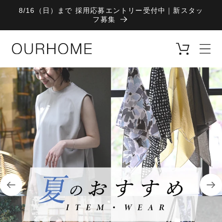
コンテ
8/16（日）まで 採用応募エントリー受付中｜新スタッ
ンツに
フ募集
進む
カ
ー
ト