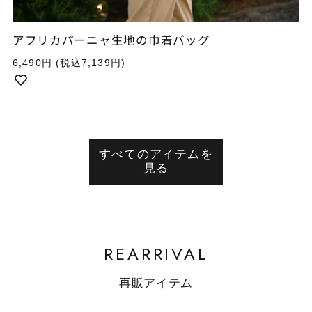
アフリカパーニャ生地の巾着バッグ
通
6,490円
(税込7,139円)
常
価
格
すべてのアイテムを
見る
REARRIVAL
再販アイテム