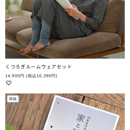
くつろぎルームウェアセット
通
14,900円
(税込16,390円)
常
価
格
再販