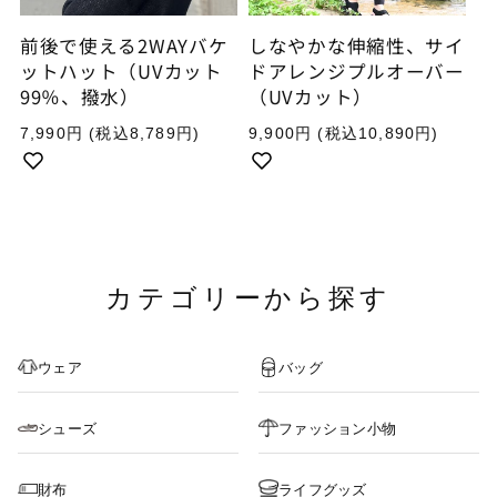
前後で使える2WAYバケ
しなやかな伸縮性、サイ
ットハット（UVカット
ドアレンジプルオーバー
99％、撥水）
（UVカット）
通
通
7,990円
(税込8,789円)
9,900円
(税込10,890円)
常
常
価
価
格
格
カテゴリーから探す
ウェア
バッグ
シューズ
ファッション小物
財布
ライフグッズ