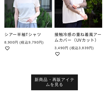
シアー半袖Tシャツ
接触冷感の重ね着風アー
ムカバー（UVカット）
通
8,900円
(税込9,790円)
常
通
3,490円
(税込3,839円)
価
常
格
価
格
新商品・再販アイテ
ムを見る