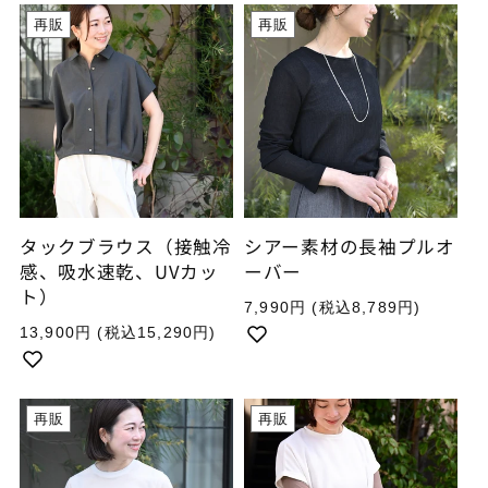
再販
再販
タックブラウス（接触冷
シアー素材の長袖プルオ
感、吸水速乾、UVカッ
ーバー
ト）
通
7,990円
(税込8,789円)
常
通
13,900円
(税込15,290円)
価
常
格
価
格
再販
再販