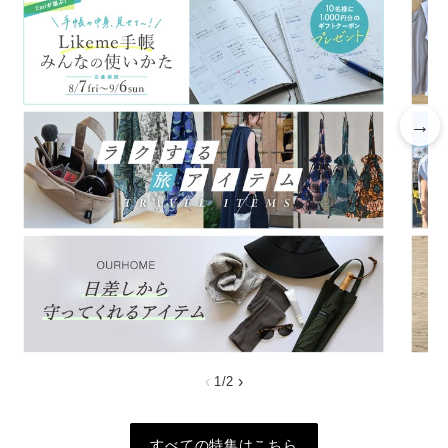
→
‹
›
1
/
2
すべての特集はこちら