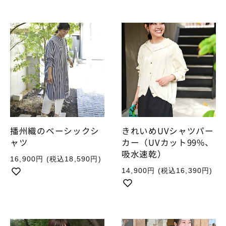
格
播州織のベーシックシ
きれいめUVシャツパー
ャツ
カー（UVカット99%、
吸水速乾）
通
16,900円
(税込18,590円)
常
通
14,900円
(税込16,390円)
価
常
格
価
格