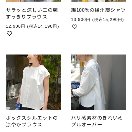
サラッと涼しい二の腕
綿100%の播州織シャツ
すっきりブラウス
通
13,900円
(税込15,290円)
常
通
12,900円
(税込14,190円)
価
常
格
価
格
ボックスシルエットの
ハリ感素材のきれいめ
涼やかブラウス
プルオーバー