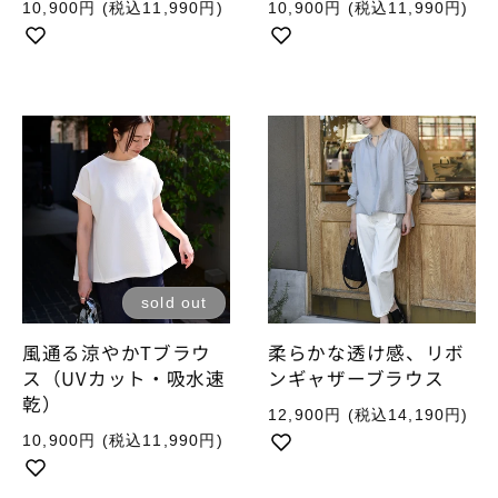
通
通
10,900円
(税込11,990円)
10,900円
(税込11,990円)
常
常
価
価
格
格
sold out
風通る涼やかTブラウ
柔らかな透け感、リボ
ス（UVカット・吸水速
ンギャザーブラウス
乾）
通
12,900円
(税込14,190円)
常
通
10,900円
(税込11,990円)
価
常
格
価