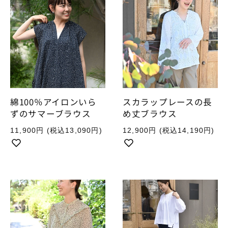
綿100％アイロンいら
スカラップレースの長
ずのサマーブラウス
め丈ブラウス
通
通
11,900円
(税込13,090円)
12,900円
(税込14,190円)
常
常
価
価
格
格