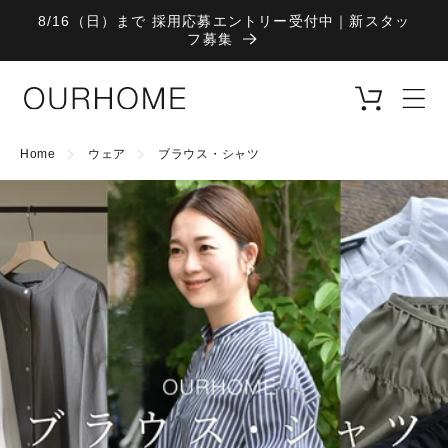
コンテ
8/16（日）まで 採用応募エントリー受付中｜新スタッ
ンツに
フ募集
進む
カ
ー
ト
Home
ウェア
ブラウス・シャツ