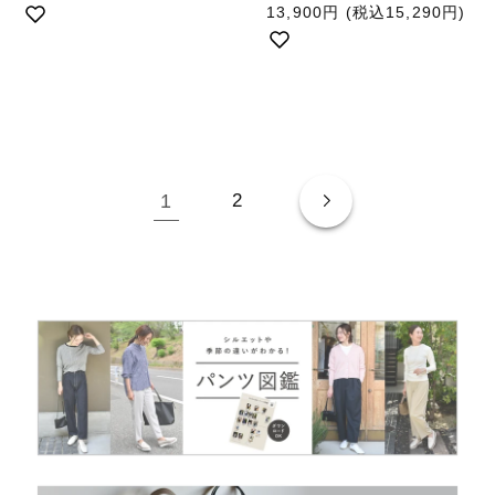
常
通
13,900円
(税込15,290円)
価
常
格
価
格
1
2