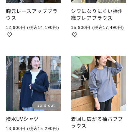
胸元レースアップブラ
シワになりにくい播州
ウス
織フレアブラウス
通
通
12,900円
(税込14,190円)
15,900円
(税込17,490円)
常
常
価
価
格
格
sold out
撥水UVシャツ
着回し広がる袖パフブ
ラウス
通
13,900円
(税込15,290円)