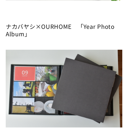
ナカバヤシ×OURHOME 「Year Photo
Album」