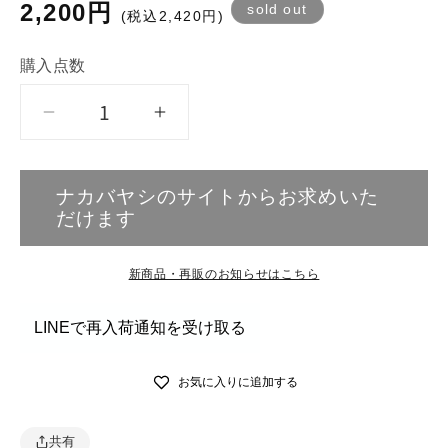
通
2,200円
sold out
(税込2,420円)
常
価
購入点数
格
Year
Year
Photo
Photo
Album
Album
ナカバヤシのサイトからお求めいた
の
の
だけます
購
購
入
入
新商品・再販のお知らせはこちら
点
点
数
数
LINEで再入荷通知を受け取る
を
を
減
増
お気に入りに追加する
ら
や
す
す
共有