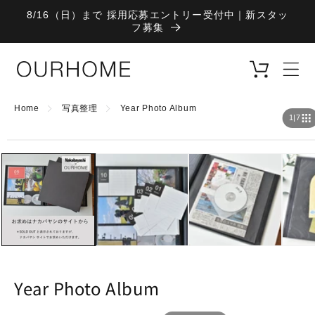
コンテ
8/16（日）まで 採用応募エントリー受付中｜新スタッ
ンツに
フ募集
進む
カ
ー
ト
Home
写真整理
Year Photo Album
1
|
7
商品情
報にス
キップ
Year Photo Album