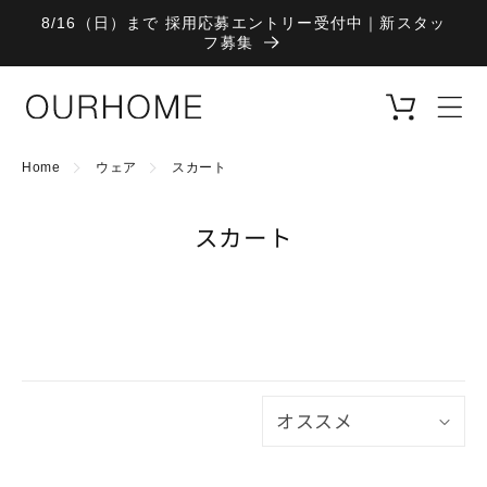
コンテ
8/16（日）まで 採用応募エントリー受付中｜新スタッ
ンツに
フ募集
進む
カ
ー
ト
Home
ウェア
スカート
コ
スカート
レ
ク
シ
ョ
ン
: