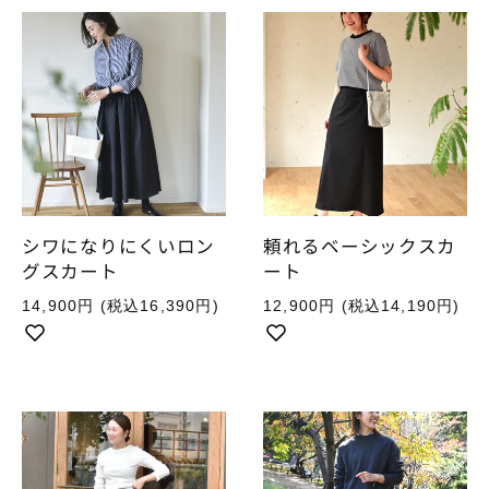
シワになりにくいロン
頼れるベーシックスカ
グスカート
ート
通
通
14,900円
(税込16,390円)
12,900円
(税込14,190円)
常
常
価
価
格
格