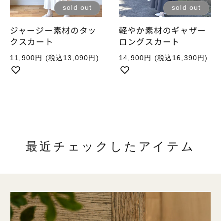
sold out
sold out
ジャージー素材のタッ
軽やか素材のギャザー
クスカート
ロングスカート
通
通
11,900円
(税込13,090円)
14,900円
(税込16,390円)
常
常
価
価
格
格
最近チェックしたアイテム