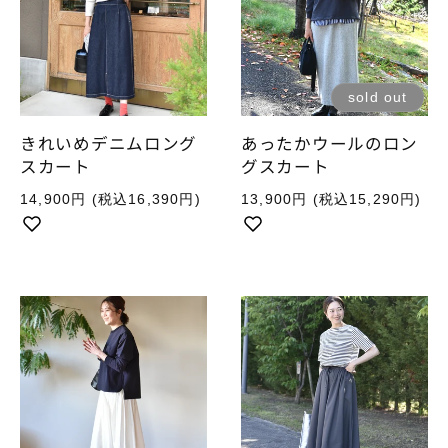
sold out
きれいめデニムロング
あったかウールのロン
スカート
グスカート
通
通
14,900円
(税込16,390円)
13,900円
(税込15,290円)
常
常
価
価
格
格